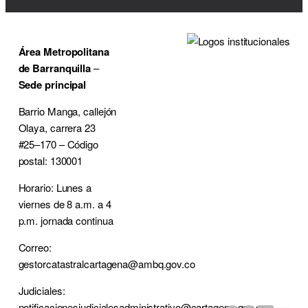
Área Metropolitana
de Barranquilla
–
Sede principal
Barrio Manga, callejón
Olaya, carrera 23
#25–170 – Código
postal: 130001
Horario: Lunes a
viernes de 8 a.m. a 4
p.m. jornada continua
Correo:
gestorcatastralcartagena@ambq.gov.co
Judiciales:
notificacionesjudicialesadministrativo@cartagena.gov.co