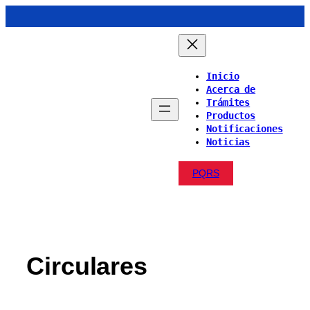
Saltar
al
contenido
Inicio
Acerca de
Trámites
Productos
Notificaciones
Noticias
PQRS
Circulares