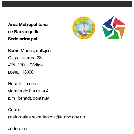
Área Metropolitana
de Barranquilla
–
Sede principal
Barrio Manga, callejón
Olaya, carrera 23
#25–170 – Código
postal: 130001
Horario: Lunes a
viernes de 8 a.m. a 4
p.m. jornada continua
Correo:
gestorcatastralcartagena@ambq.gov.co
Judiciales: